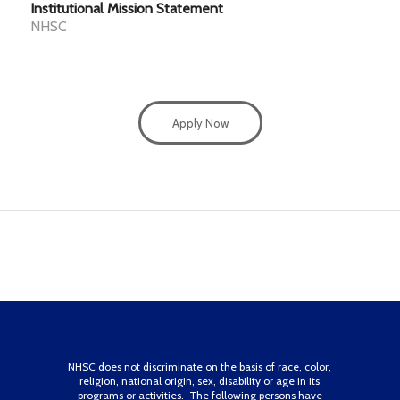
Institutional Mission Statement
NHSC
Apply Now
COSA RIVELA BETZOID
ITALIA SUI METODI DI
PAGAMENTO TRAMITE
TELEFONO
NHSC does not discriminate on the basis of race, color,
religion, national origin, sex, disability or age in its
programs or activities. The following persons have