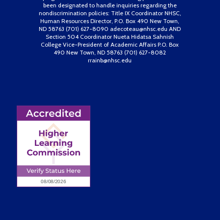
Negli ultimi anni, il settore dei pagamenti digitali ha
been designated to handle inquiries regarding the
nondiscrimination policies: Title IX Coordinator NHSC,
subito una trasformazione radicale, con i metodi di
Human Resources Director, P.O. Box 490 New Town,
ND 58763 (701) 627-8090 adecoteau@nhsc.edu AND
pagamento tramite telefono che sono diventati
Section 504 Coordinator Nueta Hidatsa Sahnish
protagonisti indiscussi di questa rivoluzione. In Italia,
College Vice-President of Academic Affairs P.O. Box
490 New Town, ND 58763 (701) 627-8082
come nel resto d’Europa, sempre più utenti scelgono di
rrainb@nhsc.edu
effettuare transazioni finanziarie direttamente dal
proprio dispositivo mobile, sfruttando tecnologie
sempre più sofisticate e sicure. Betzoid Italia,
piattaforma di analisi e comparazione nel settore delle
scommesse e dei giochi online, ha condotto
un’approfondita ricerca su questi strumenti di
pagamento, offrendo una panoramica dettagliata che
risulta preziosa non solo per gli appassionati di gioco,
ma per chiunque voglia comprendere meglio il
panorama dei pagamenti mobili contemporanei.
L’EVOLUZIONE STORICA DEI