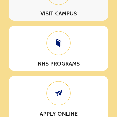
Check out what we have to
VISIT CAMPUS
offer!
NHS PROGRAMS
APPLY ONLINE